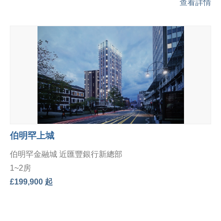
查看詳情
伯明罕上城
伯明罕金融城 近匯豐銀行新總部
1~2房
£199,900 起