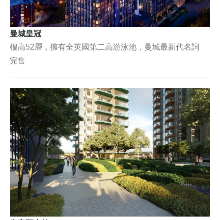
曼城皇冠
樓高52層，擁有全英國第二高游泳池，曼城最新代名詞
完售