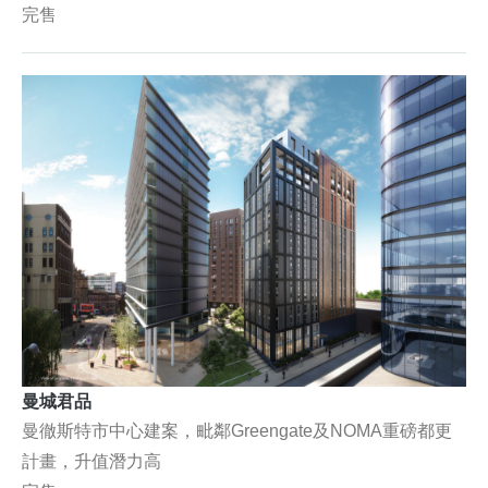
完售
曼城君品
曼徹斯特市中心建案，毗鄰Greengate及NOMA重磅都更
計畫，升值潛力高