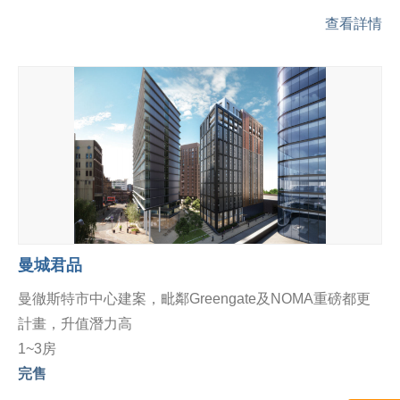
查看詳情
曼城君品
曼徹斯特市中心建案，毗鄰Greengate及NOMA重磅都更
計畫，升值潛力高
1~3房
完售