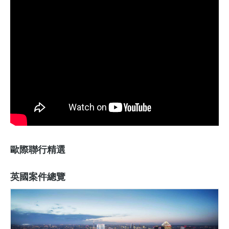
歐際聯行精選
英國案件總覽