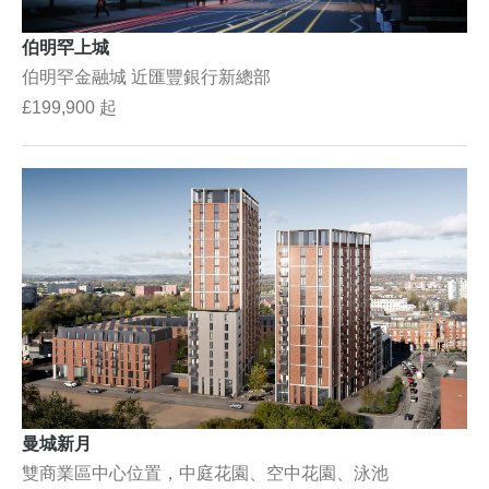
伯明罕上城
伯明罕金融城 近匯豐銀行新總部
£199,900 起
曼城新月
雙商業區中心位置，中庭花園、空中花園、泳池