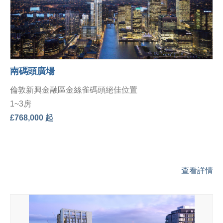
南碼頭廣場
倫敦新興金融區金絲雀碼頭絕佳位置
1~3房
£768,000 起
查看詳情