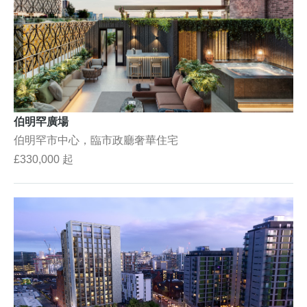
伯明罕廣場
伯明罕市中心，臨市政廳奢華住宅
£330,000 起