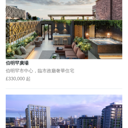
伯明罕廣場
伯明罕市中心，臨市政廳奢華住宅
£330,000 起