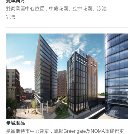
曼城新月
雙商業區中心位置，中庭花園、空中花園、泳池
完售
曼城君品
曼徹斯特市中心建案，毗鄰Greengate及NOMA重磅都更