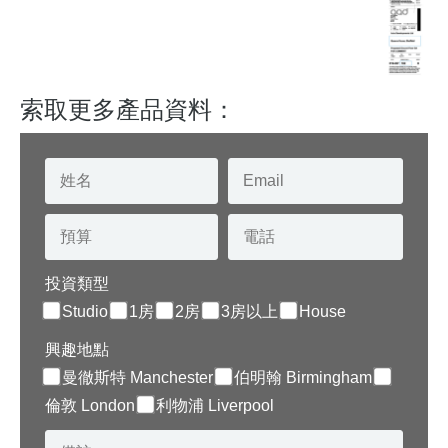
索取更多產品資料：
投資類型
Studio
1房
2房
3房以上
House
興趣地點
曼徹斯特 Manchester
伯明翰 Birmingham
倫敦 London
利物浦 Liverpool