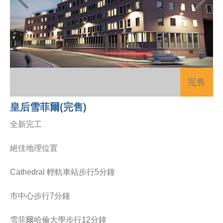
完售
皇后雪菲爾(完售)
全新完工
絕佳地理位置
Cathedral 輕軌車站步行5分鐘
市中心步行7分鐘
雪菲爾哈倫大學步行12分鐘