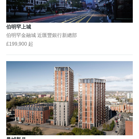
伯明罕上城
伯明罕金融城 近匯豐銀行新總部
£199,900 起