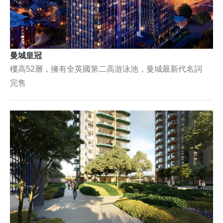
曼城皇冠
樓高52層，擁有全英國第二高游泳池，曼城最新代名詞
完售