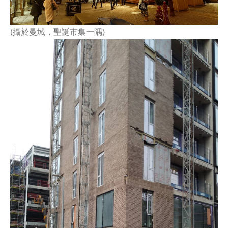
(攝於曼城，聖誕市集一隅)