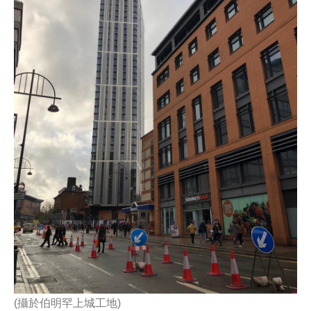
(攝於伯明罕上城工地)