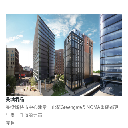
曼城君品
曼徹斯特市中心建案，毗鄰Greengate及NOMA重磅都更
計畫，升值潛力高
完售