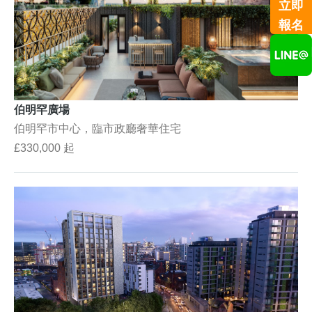
立即
報名
伯明罕廣場
伯明罕市中心，臨市政廳奢華住宅
£330,000 起