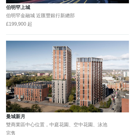
伯明罕上城
伯明罕金融城 近匯豐銀行新總部
£199,900 起
曼城新月
雙商業區中心位置，中庭花園、空中花園、泳池
完售