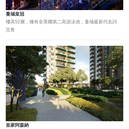
曼城皇冠
樓高52層，擁有全英國第二高游泳池，曼城最新代名詞
完售
皇家阿森納