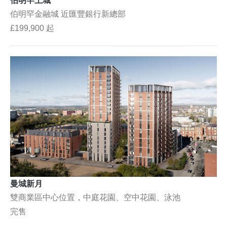
伯明罕上城
伯明罕金融城 近匯豐銀行新總部
£199,900 起
曼城新月
雙商業區中心位置，中庭花園、空中花園、泳池
完售