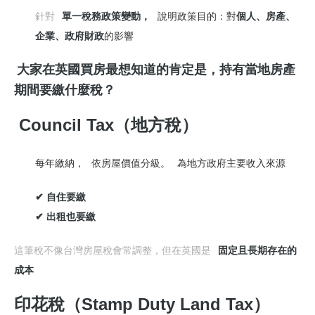
針對
單一稅務政策變動，
說明政策目的：對
個人、房產、
企業、政府財政
的影響
大家在英國買房最想知道的肯定是，持有當地房產
期間要繳什麼稅？
Council Tax（地方稅）
每年繳納，
依房屋價值分級。
為地方政府主要收入來源
✔ 自住要繳
✔ 出租也要繳
這筆稅不像台灣房屋稅會常調整，但在英國是
固定且長期存在的
成本
印花稅（Stamp Duty Land Tax）