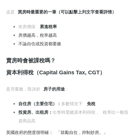
這是
買房時最重要的一筆（可以點擊上列文字查看詳情）
依房價採
累進稅率
房價越高，稅率越高
不論自住或投資都要繳
賣房時會被課稅嗎？
資本利得稅（Capital Gains Tax, CGT）
是否要繳，取決於
房子的用途
：
自住房（主要住宅）：
多數情況下
免稅
投資房、出租房：
出售時需繳資本利得稅，
稅率比一般投
資商品高
英國政府的態度很明確：
「鼓勵自住，抑制炒房。」