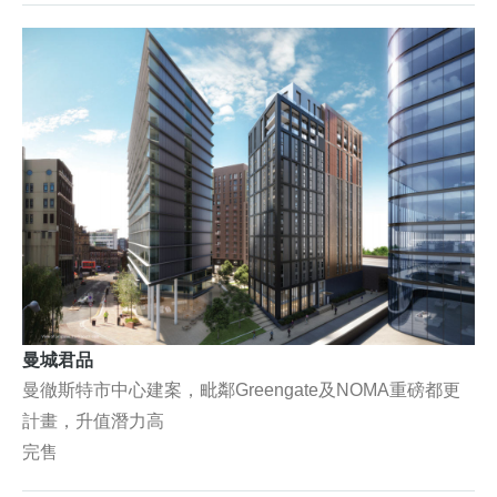
曼城君品
曼徹斯特市中心建案，毗鄰Greengate及NOMA重磅都更
計畫，升值潛力高
完售