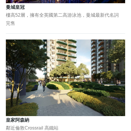
曼城皇冠
樓高52層，擁有全英國第二高游泳池，曼城最新代名詞
完售
皇家阿森納
鄰近倫敦Crossrail 高鐵站