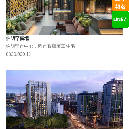
報名
伯明罕廣場
伯明罕市中心，臨市政廳奢華住宅
£330,000 起