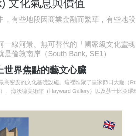
ank) 文化氣息與價值
中，有些地段因商業金融而繁華，有些地段
河一線河景、無可替代的「國家級文化靈魂
南岸（South Bank, SE1）
上世界焦點的藝文心臟
最高密度的文化基礎設施。這裡匯聚了
皇家節日大廳（Roy
e）
、
海沃德美術館（Hayward Gallery）
以及
莎士比亞環