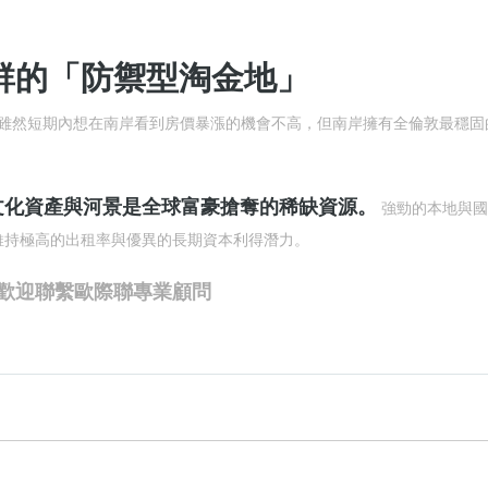
群的「防禦型淘金地」
雖然短期內想在南岸看到房價暴漲的機會不高，但南岸擁有全倫敦最穩固
文化資產與河景是全球富豪搶奪的稀缺資源。
強勁的本地與國
維持極高的出租率與優異的長期資本利得潛力。
歡迎聯繫歐際聯專業顧問