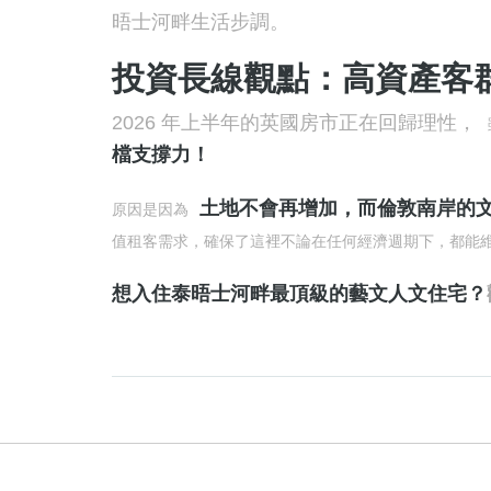
晤士河畔生活步調。
投資長線觀點：高資產客
2026 年上半年的英國房市正在回歸理性，
檔支撐力！
土地不會再增加，而倫敦南岸的
原因是因為
值租客需求，確保了這裡不論在任何經濟週期下，都能
想入住泰晤士河畔最頂級的藝文人文住宅？