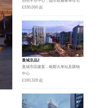
伯明罕市中心，臨市政廳奢華住宅
£330,000 起
曼城京品2
曼城市區建案，毗鄰火車站及購物
中心
£180,328 起