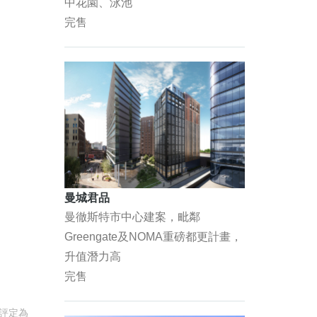
中花園、泳池
完售
曼城君品
曼徹斯特市中心建案，毗鄰
Greengate及NOMA重磅都更計畫，
升值潛力高
完售
群評定為