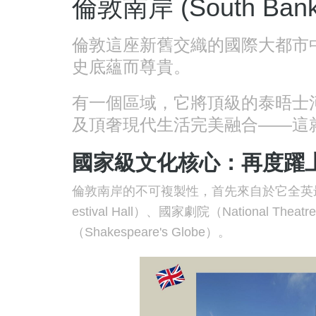
倫敦南岸 (South B
倫敦這座新舊交織的國際大都市
史底蘊而尊貴。
有一個區域，它將頂級的泰晤士
及頂奢現代生活完美融合——這就是倫敦
國家級文化核心：再度躍
倫敦南岸的不可複製性，首先來自於它全英
estival Hall）
、
國家劇院（National Theatr
（Shakespeare's Globe）
。