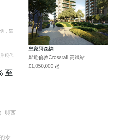
例，這
皇家阿森納
南岸現代
鄰近倫敦Crossrail 高鐵站
£1,050,000 起
% 至
y）與西
的泰