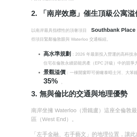
2. 「南岸效應」催生頂級公寓溢
Southbank Plac
以南岸最具指標性的頂奢項目
些項目緊鄰倫敦眼與 Waterloo 交通樞紐。
高水準規劃
：2026 年最新投入營運的高科技永
住宅在倫敦永續節能房產（EPC 評級）中的競爭
景觀溢價
：一棟開窗即可俯瞰泰晤士河、大笨
35%
。
3. 無與倫比的交通與地理優勢
南岸坐擁 Waterloo（滑鐵盧）這座全倫
區（West End）。
「左手金融、右手藝文」的地理位置，讓此