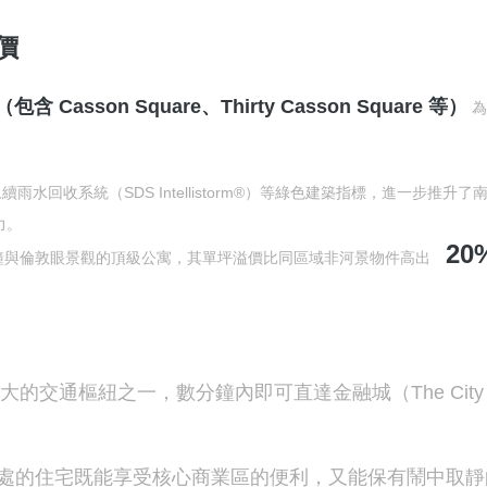
價
e（包含 Casson Square、Thirty Casson Square 等）
為
續雨水回收系統（SDS Intellistorm®）等綠色建築指標，進一步推升了
力。
20
鐘與倫敦眼景觀的頂級公寓，其單坪溢價比同區域非河景物件高出
敦最大的交通樞紐之一，數分鐘內即可直達金融城（The Cit
處的住宅既能享受核心商業區的便利，又能保有鬧中取靜