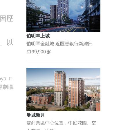
因歷
伯明罕上城
」以
伯明罕金融城 近匯豐銀行新總部
£199,900 起
al F
球劇場
曼城新月
雙商業區中心位置，中庭花園、空