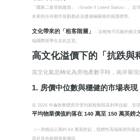
「國家二級登錄建築」（Grade II Listed St
未來的任何都市規劃都必須遵循極嚴格的保護標準。
文化帶來的「租客階層」
：這種無可匹敵的藝文
端國際留學生在此定居。
高文化溢價下的「抗跌與
當文化氣息轉化為房地產數字時，南岸展現
1. 房價中位數與穩健的市場表現
在 2026 年倫敦整體房市受到新稅制與高利率拉鋸、呈
平均物業價值約落在 140 萬至 150 萬英鎊
（一房精品公寓約 64 萬英鎊起，指標性高端兩房則落在
高於其他新開發新興區