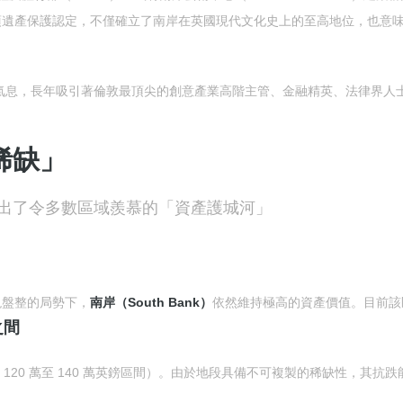
atus）。這項遺產保護認定，不僅確立了南岸在英國現代文化史上的至高地位，也意
氣息，長年吸引著倫敦最頂尖的創意產業高階主管、金融精英、法律界人
稀缺」
出了令多數區域羨慕的「資產護城河」
現盤整的局勢下，
南岸（South Bank）
依然維持極高的資產價值。目前該
之間
 120 萬至 140 萬英鎊區間）。由於地段具備不可複製的稀缺性，其抗