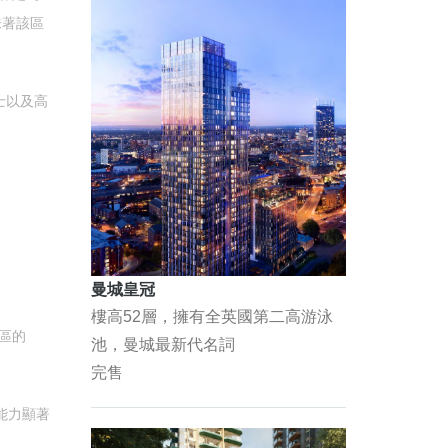
味著該區
士以及高
曼城皇冠
樓高52層，擁有全英國第二高游泳
區的
池，曼城最新代名詞
完售
跌能力顯著