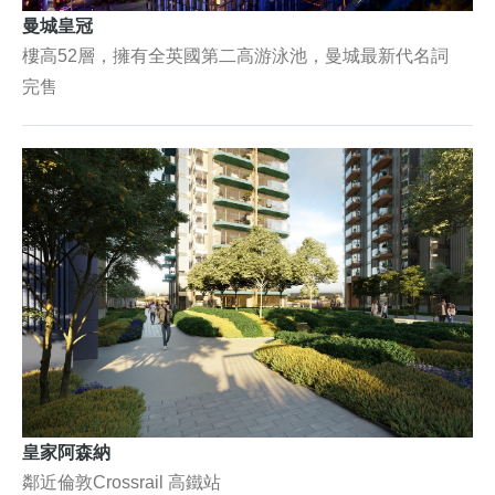
曼城皇冠
樓高52層，擁有全英國第二高游泳池，曼城最新代名詞
完售
皇家阿森納
鄰近倫敦Crossrail 高鐵站