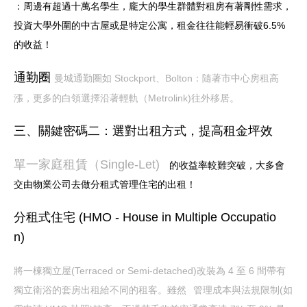
：周邊有超過十萬名學生，龐大的學生群體對租房有著剛性需求，
投資大學外圍的中古屋或是特定公寓，租金往往能輕易衝破6.5%
的收益！
通勤圈
曼城通勤圈如 Stockport、Bolton：隨著市中心房租高
漲，更多的白領選擇沿著輕軌（Metrolink)往外移居。
三、關鍵密碼二：選對出租方式，提高租金坪效
單一家庭租賃（Single-Let)
的收益率較難突破，大多會
交由物業公司去做分租式管理住宅的出租！
分租式住宅 (HMO - House in Multiple Occupatio
n)
將一棟獨立屋(Terraced or Semi-detached)改裝為 4 至 6 間帶有
獨立衛浴的套房出租給不同的租客。雖然
管理成本與法規限制(如