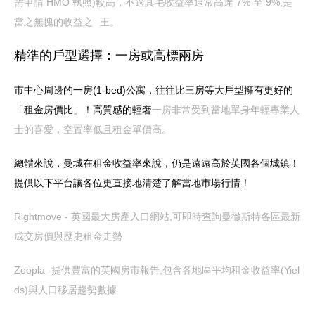
需申請 HMO 執照)較高，不過其毛收益率通常高達 7% 至 9%,是
當之無愧的收益之
王。
精準的戶型選擇：一房或高標兩房
市中心周邊的一房(1-bed)公寓，往往比三房等大戶型擁有更好的
「租金房價比」！高質感的輕奢
一房非常受到當地單身年輕專業人
士的喜愛，空置率低且租金單價高。
總體來說，曼城在租金收益率來說，仍是遠遠高於英國各個城鎮！
提供以下平台讓各位更直接地清楚了解當地市場行情！
Rightmove - 英國最大房產入口網站,可即時查詢曼徹斯特各區最新
成交房價與歷史租金走勢
Zoopla -提供豐富的英國房市報告,包含各地區平均租金收益率(Yiel
ds)與人口移居趨勢數據