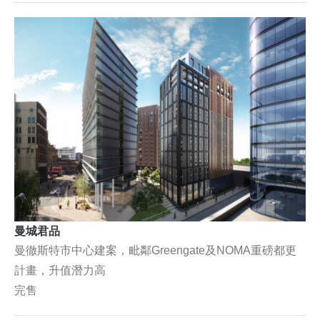
曼城君品
曼徹斯特市中心建案，毗鄰Greengate及NOMA重磅都更
計畫，升值潛力高
完售