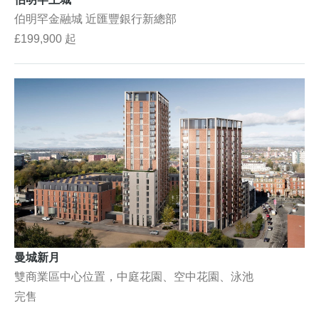
伯明罕金融城 近匯豐銀行新總部
£199,900 起
曼城新月
雙商業區中心位置，中庭花園、空中花園、泳池
完售