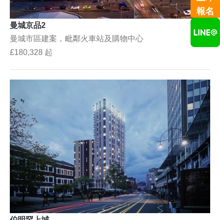
報名
曼城京品2
曼城市區建案，毗鄰火車站及購物中心
£180,328 起
伯明罕上城