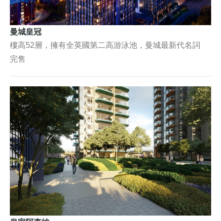
曼城皇冠
樓高52層，擁有全英國第二高游泳池，曼城最新代名詞
完售