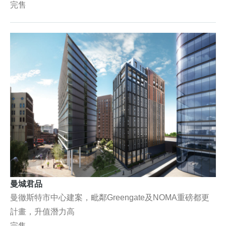
完售
曼城君品
曼徹斯特市中心建案，毗鄰Greengate及NOMA重磅都更
計畫，升值潛力高
完售