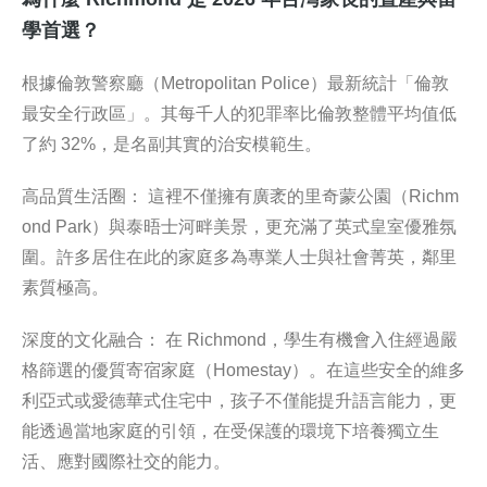
學首選？
根據倫敦警察廳（Metropolitan Police）最新統計「倫敦
最安全行政區」。其每千人的犯罪率比倫敦整體平均值低
了約 32%，是名副其實的治安模範生。
高品質生活圈： 這裡不僅擁有廣袤的里奇蒙公園（Richm
ond Park）與泰晤士河畔美景，更充滿了英式皇室優雅氛
圍。許多居住在此的家庭多為專業人士與社會菁英，鄰里
素質極高。
深度的文化融合： 在 Richmond，學生有機會入住經過嚴
格篩選的優質寄宿家庭（Homestay）。在這些安全的維多
利亞式或愛德華式住宅中，孩子不僅能提升語言能力，更
能透過當地家庭的引領，在受保護的環境下培養獨立生
活、應對國際社交的能力。