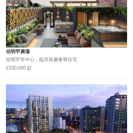
伯明罕廣場
伯明罕市中心，臨市政廳奢華住宅
£330,000 起