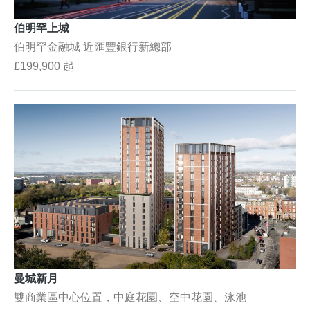
伯明罕上城
伯明罕金融城 近匯豐銀行新總部
£199,900 起
曼城新月
雙商業區中心位置，中庭花園、空中花園、泳池