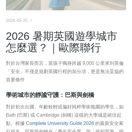
2026-05-25
2026 暑期英國遊學城市
怎麼選？｜歐際聯行
對於台灣家長而言，當孩子獨身跨越 9,000 公里來到英倫
「安全」不僅是規劃英國行程的加分項，更是無法妥協的
首要條件
學術城市的靜謐守護：巴斯與劍橋
對於初次出國、年齡較輕或偏好純粹學術氛圍的學生，如
Bath (巴斯) 或 Cambridge (劍橋) 這樣的大學城是絕佳起
點。根據
Complete University Guide 2026
的最新安全索
引排名，巴斯與劍橋在「學生安全度」與「低犯罪率」指