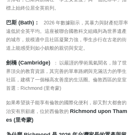
標上始終位居全英前列。
巴斯 (Bath)：
2026 年數據顯示，其暴力與財產犯罪率
遠低於全英平均。這座被聯合國教科文組織列為世界遺產
的城市，規模適中且社區凝聚力強，學生步行在古老的街
道上能感受到如小鎮般的親切與安定。
劍橋 (Cambridge)
： 以嚴謹的學術風氣聞名，除了世
界頂尖的教育資源，其完善的單車路網與充滿活力的學生
社區，建構了一個極高友善度的生活圈。倫敦西區的皇室
首選：Richmond (里奇蒙)
如果希望孩子能享有倫敦的國際化便利，卻又對大都會的
Richmond upon Tham
治安有所顧慮，位於西倫敦的
es (里奇蒙)
為什麼 Richmond 是 2026 年台灣家長的置產與留